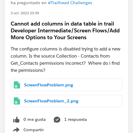
ha preguntado en
#Trailhead Challenges
3 oct. 2023 23:39
Cannot add columns in data table in trail
Developer Intermediate/Screen Flows/Add
More Options to Your Screens
The configure columns is disabled trying to add a new
column. Is the source Collection - Contacts from
Get_Contacts permissions incorrect? Where do i find
the permissions?
ScreenFlowProblem.png
ScreenFlowProblem_2.png
0 me gusta
1 respuesta
Compartir
Show menu