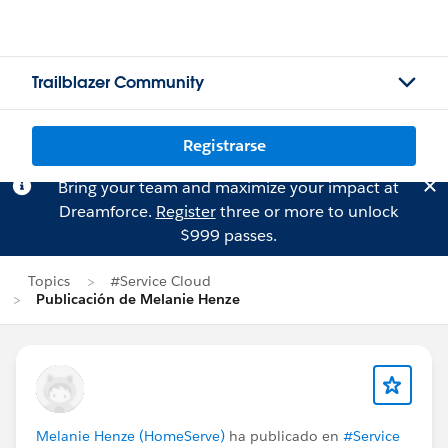
Trailblazer Community
Registrarse
Bring your team and maximize your impact at
Dreamforce.
Register
three or more to unlock
$999 passes.
Topics
#Service Cloud
Publicación de Melanie Henze
Melanie Henze (HomeServe)
ha publicado en
#Service