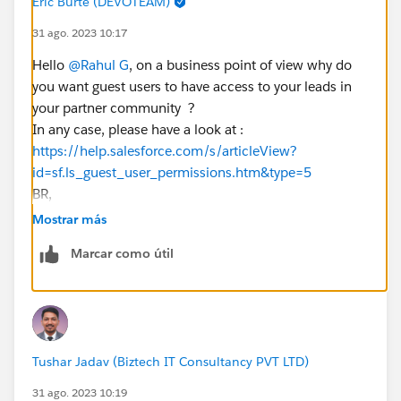
Eric Burté (DEVOTEAM)
31 ago. 2023 10:17
Hello
@Rahul G
, on a business point of view why do
you want guest users to have access to your leads in
your partner community ?
In any case, please have a look at :
https://help.salesforce.com/s/articleView?
id=sf.ls_guest_user_permissions.htm&type=5
BR,
Eric
Mostrar más
Marcar como útil
Tushar Jadav (Biztech IT Consultancy PVT LTD)
31 ago. 2023 10:19