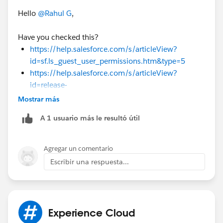
Hello
@Rahul G
,
Have you checked this?
https://help.salesforce.com/s/articleView?
id=sf.ls_guest_user_permissions.htm&type=5
https://help.salesforce.com/s/articleView?
id=release-
notes.rn_experiences_guest_share_hvu.htm&relea
Mostrar más
se=232&type=5
A 1 usuario más le resultó útil
Agregar un comentario
Escribir una respuesta...
Experience Cloud