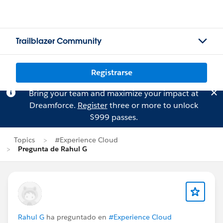
Trailblazer Community
Registrarse
Bring your team and maximize your impact at
Dreamforce.
Register
three or more to unlock
$999 passes.
Topics
#Experience Cloud
Pregunta de Rahul G
Rahul G
ha preguntado en
#Experience Cloud