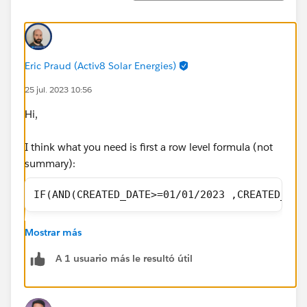
Eric Praud (Activ8 Solar Energies)
25 jul. 2023 10:56
Hi,
I think what you need is first a row level formula (not
summary):
IF(AND(CREATED_DATE>=01/01/2023 ,CREATED_DAT
Now, you can simply summarize the RLF column if it's
Mostrar más
not already to show you the sum
A 1 usuario más le resultó útil