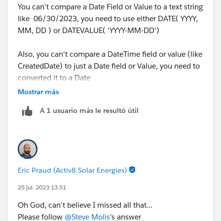
You can't compare a Date Field or Value to a text string
like 06/30/2023, you need to use either DATE( YYYY,
MM, DD ) or DATEVALUE( 'YYYY-MM-DD')
Also, you can't compare a DateTime field or value (like
CreatedDate) to just a Date field or Value, you need to
converted it to a Date
Mostrar más
Try this
A 1 usuario más le resultó útil
IF(
AND(
DATEVALUE( CREATED_DATE ) >= DATE(2023, 01, 
DATEVALUE( CREATED_DATE ) <= DATE(2023, 06, 
Eric Praud (Activ8 Solar Energies)
) ,
Activity.Meaningful_Conversation__c,
25 jul. 2023 13:51
0)
Oh God, can't believe I missed all that...
Please follow
@Steve Molis
's answer