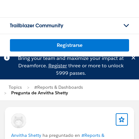
Trailblazer Community
Registrarse
Bring your team and maximize your impact at
Dreamforce.
Register
three or more to unlock
$999 passes.
Topics
#Reports & Dashboards
Pregunta de Anvitha Shetty
Anvitha Shetty
ha preguntado en
#Reports &