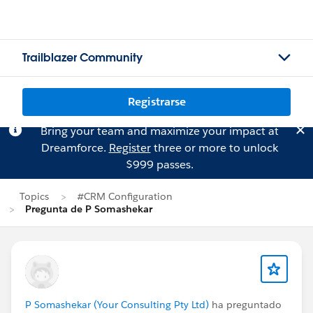
Trailblazer Community
Registrarse
Bring your team and maximize your impact at
Dreamforce.
Register
three or more to unlock
$999 passes.
Topics
#CRM Configuration
Pregunta de P Somashekar
P Somashekar (Your Consulting Pty Ltd)
ha preguntado