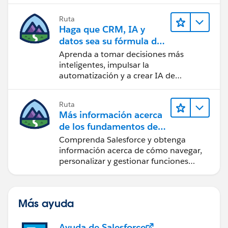
Ruta
Haga que CRM, IA y
datos sea su fórmula de
confianza
Aprenda a tomar decisiones más
inteligentes, impulsar la
automatización y a crear IA de
confianza utilizando la tecnología y los
productos más populares de
Ruta
Salesforce.
Más información acerca
de los fundamentos de
CRM para Lightning
Comprenda Salesforce y obtenga
Experience
información acerca de cómo navegar,
personalizar y gestionar funciones
básicas de CRM.
Más ayuda
Ayuda de Salesforce