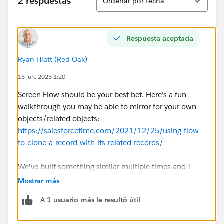
2 respuestas
Ordenar por fecha
Respuesta aceptada
Ryan Hiatt (Red Oak)
15 jun. 2023 1:20
Screen Flow should be your best bet. Here's a fun
walkthrough you may be able to mirror for your own
objects/related objects:
https://salesforcetime.com/2021/12/25/using-flow-
to-clone-a-record-with-its-related-records/
We've built something similar multiple times and I
wish I had this walkthrough the first time.
Mostrar más
A 1 usuario más le resultó útil