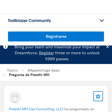
Trailblazer Community
Registrarse
Bring your team and maximize your impact at
Dreamforce.
Register
three or more to unlock
$999 passes.
Topics
#Appexchage Apps
Pregunta de Preethi MH
Preethi MH (Jax Consulting, LLC)
ha preguntado en