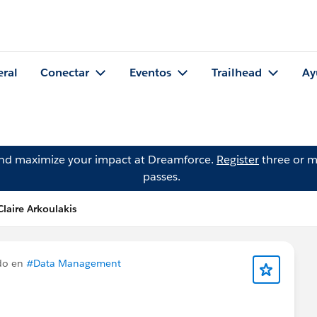
eral
Conectar
Eventos
Trailhead
Ay
and maximize your impact at Dreamforce.
Register
three or m
passes.
laire Arkoulakis
do en
#Data Management