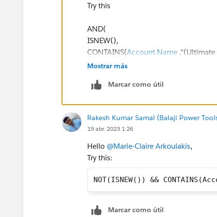
Try this
AND(
ISNEW(),
CONTAINS(
Account.Name
,"(Ultimate 
)
Mostrar más
Marcar como útil
Rakesh Kumar Samal (Balaji Power Tool
19 abr. 2023 1:26
Hello
@Marie-Claire Arkoulakis
,
Try this:
NOT(ISNEW()) && CONTAINS(Acc
Marcar como útil