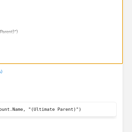
Parent)")
s)
ount.Name, "(Ultimate Parent)")