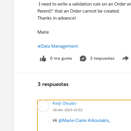
I need to write a validation rule on an Order
Parent)" that an Order cannot be created.
Thanks in advance!
Marie
#Data Management
0 me gusta
3 respuestas
3 respuestas
Keiji Otsubo
18 abr. 2023 23:52
Hi
@Marie-Claire Arkoulakis
,