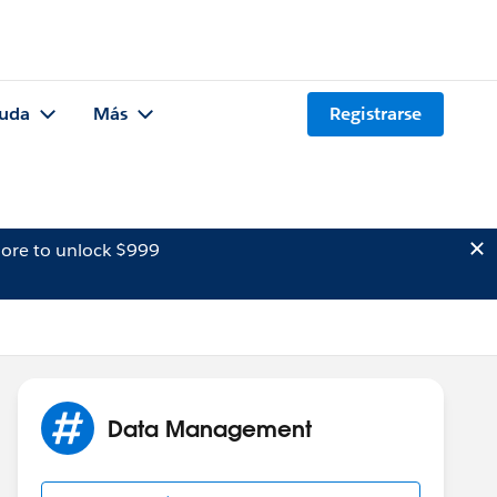
uda
Más
Registrarse
ore to unlock $999
Data Management