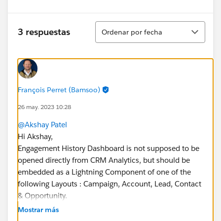
Ordenar
3 respuestas
Ordenar por fecha
François Perret (Bamsoo)
26 may. 2023 10:28
@Akshay Patel
Hi Akshay,
Engagement History Dashboard is not supposed to be
opened directly from CRM Analytics, but should be
embedded as a Lightning Component of one of the
following Layouts : Campaign, Account, Lead, Contact
& Opportunity.
I believe the Component needs the context provided
Mostrar más
by the Objects below to display correctly informations.