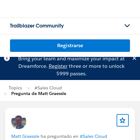
Trailblazer Community
Registrarse
Bring your team and maximize your impact at
Dreamforce.
Register
three or more to unlock
$999 passes.
Topics
#Sales Cloud
Pregunta de Matt Graessle
Matt Graessle
ha preguntado en
#Sales Cloud