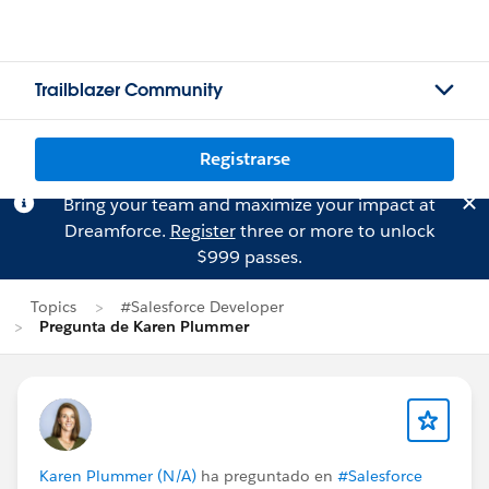
Trailblazer Community
Registrarse
Bring your team and maximize your impact at
Dreamforce.
Register
three or more to unlock
$999 passes.
Topics
#Salesforce Developer
Pregunta de Karen Plummer
Karen Plummer (N/A)
ha preguntado en
#Salesforce