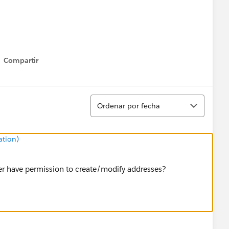
Compartir
Show menu
Ordenar
Ordenar por fecha
ation)
ser have permission to create/modify addresses?