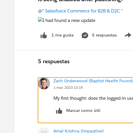
@* Salesforce Commerce for B2B & D2C *
5 respuestas
1 me gusta
5 respuestas
Zach Underwood (Baptist Health Found
1 mar. 2023 13:19
My first thought: does the logged-in u
Marcar como útil
Amal Krishna (impaqtive)