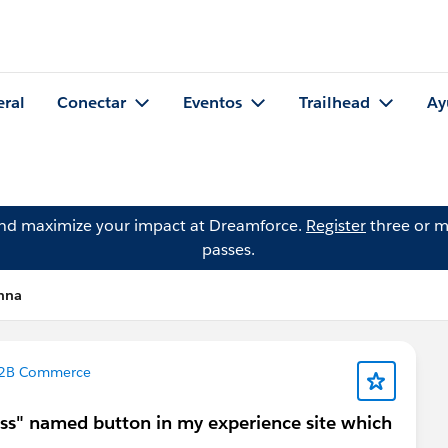
eral
Conectar
Eventos
Trailhead
Ay
and maximize your impact at Dreamforce.
Register
three or m
passes.
shna
2B Commerce
ss" named button in my experience site which