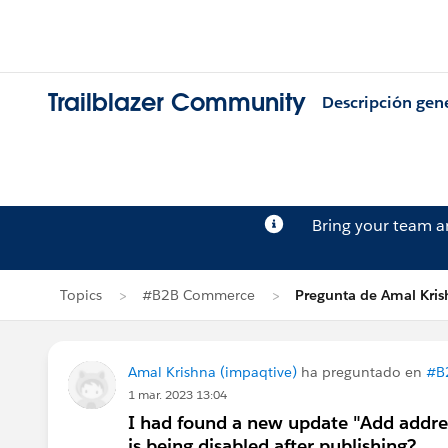
Trailblazer Community
Descripción gen
Bring your team 
Topics
#B2B Commerce
Pregunta de Amal Kri
Amal Krishna (impaqtive)
ha preguntado en
#B
1 mar. 2023 13:04
I had found a new update "Add addre
is being disabled after publishing?