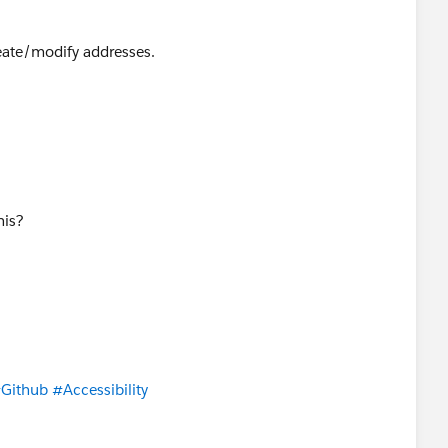
reate/modify addresses.
his?
Github
#Accessibility