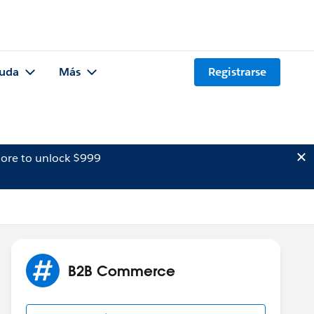
uda
Más
Registrarse
ore to unlock $999
B2B Commerce