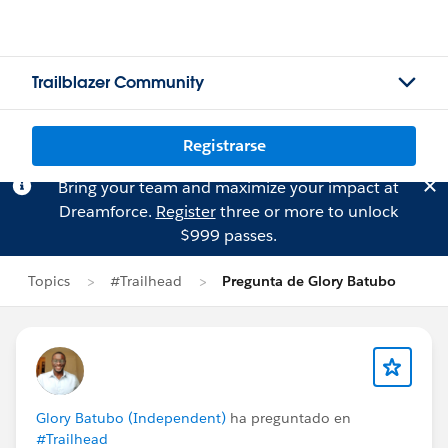
Trailblazer Community
Registrarse
Bring your team and maximize your impact at
Dreamforce.
Register
three or more to unlock
$999 passes.
Topics
#Trailhead
Pregunta de Glory Batubo
Glory Batubo (Independent)
ha preguntado en
#Trailhead