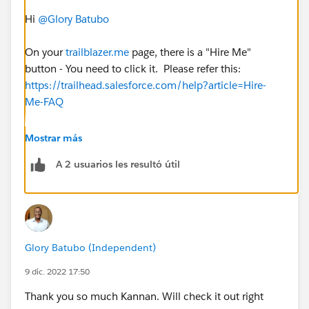
Hi
@Glory Batubo
On your
trailblazer.me
page, there is a "Hire Me"
button - You need to click it. Please refer this:
https://trailhead.salesforce.com/help?article=Hire-
Me-FAQ
Good Luck!
Mostrar más
A 2 usuarios les resultó útil
Regards,
Kannan
Glory Batubo (Independent)
9 dic. 2022 17:50
Thank you so much Kannan. Will check it out right