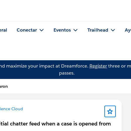
eral
Conectar
Eventos
Trailhead
Ay
and maximize your impact at Dreamforce.
Register
three or m
passes.
aron
ience Cloud
itial chatter feed when a case is opened from