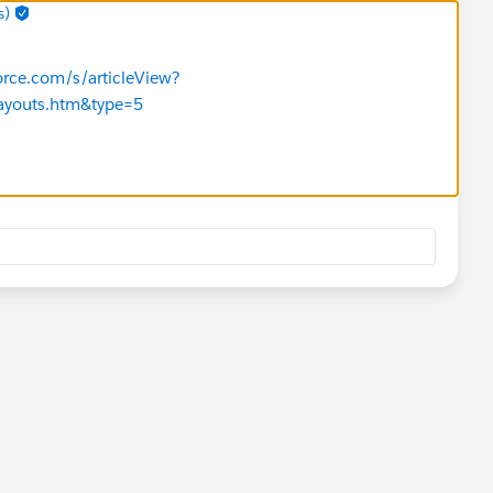
s)
force.com/s/articleView?
layouts.htm&type=5