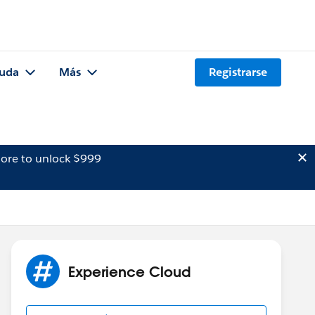
uda
Más
Registrarse
ore to unlock $999
Experience Cloud