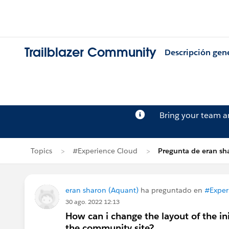
Trailblazer Community
Descripción gen
Bring your team 
Topics
#Experience Cloud
Pregunta de eran sh
eran sharon (Aquant)
ha preguntado en
#Exper
30 ago. 2022 12:13
How can i change the layout of the in
the community site?