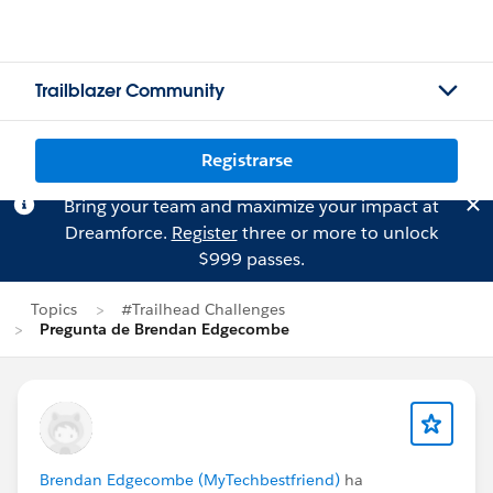
Trailblazer Community
Registrarse
Bring your team and maximize your impact at
Dreamforce.
Register
three or more to unlock
$999 passes.
Topics
#Trailhead Challenges
Pregunta de Brendan Edgecombe
Brendan Edgecombe (MyTechbestfriend)
ha