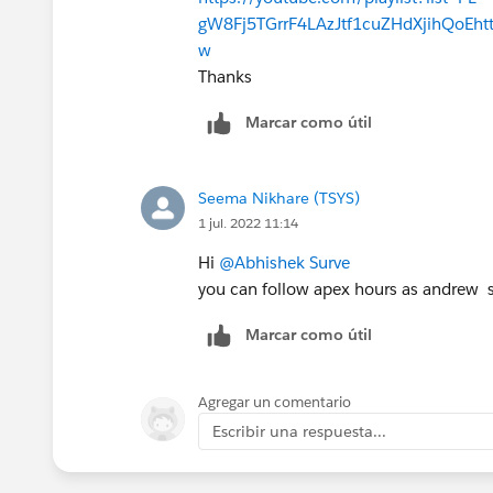
gW8Fj5TGrrF4LAzJtf1cuZHdXjihQoE
ht
w
Thanks
Marcar como útil
Seema Nikhare (TSYS)
1 jul. 2022 11:14
Hi
@Abhishek Surve
you can follow apex hours as andrew s
Marcar como útil
Agregar un comentario
Escribir una respuesta...