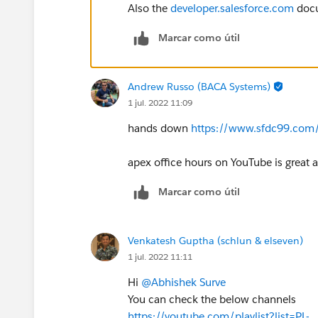
Also the
developer.salesforce.com
docu
Marcar como útil
Andrew Russo (BACA Systems)
1 jul. 2022 11:09
hands down
https://www.sfdc99.com
apex office hours on YouTube is great a
Marcar como útil
Venkatesh Guptha (schlun & elseven)
1 jul. 2022 11:11
Hi
@Abhishek Surve
You can check the below channels
https://youtube.com/playlist?list=PL-