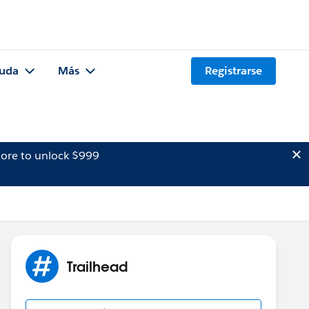
uda
Más
Registrarse
ore to unlock $999
Trailhead