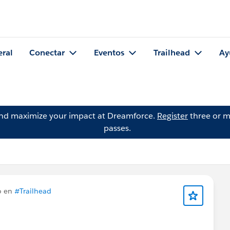
eral
Conectar
Eventos
Trailhead
Ay
and maximize your impact at Dreamforce.
Register
three or m
passes.
o en
#Trailhead