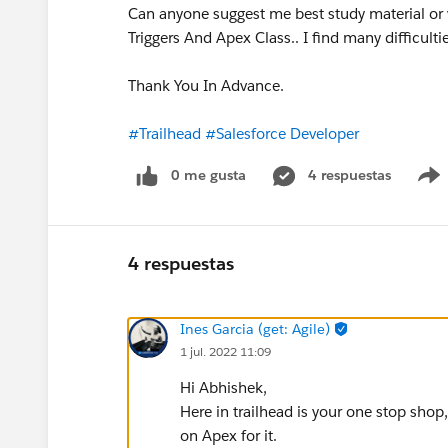
Can anyone suggest me best study material or 
Triggers And Apex Class.. I find many difficul
Thank You In Advance.
#Trailhead
#Salesforce Developer
0 me gusta
4 respuestas
4 respuestas
Ines Garcia (get: Agile)
1 jul. 2022 11:09
Hi Abhishek,
Here in trailhead is your one stop shop,
on Apex for it.