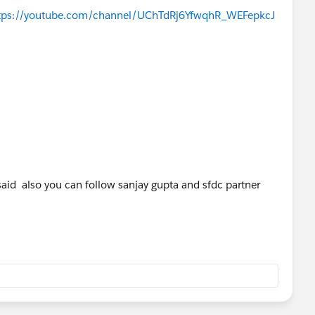
tps://youtube.com/channel/UChTdRj6YfwqhR_WEFepkcJ
aid also you can follow sanjay gupta and sfdc partner