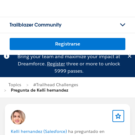
Trailblazer Community
Registrarse
Bring your team and maximize your impact at
Dreamforce.
Register
three or more to unlock
$999 passes.
Topics
#Trailhead Challenges
Pregunta de Kelli hernandez
Kelli hernandez (Salesforce)
ha preguntado en