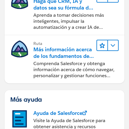
Haga que CRM, IA y
datos sea su fórmula de
confianza
Aprenda a tomar decisiones más
inteligentes, impulsar la
automatización y a crear IA de
confianza utilizando la tecnología y los
productos más populares de
Ruta
Salesforce.
Más información acerca
de los fundamentos de
CRM para Lightning
Comprenda Salesforce y obtenga
Experience
información acerca de cómo navegar,
personalizar y gestionar funciones
básicas de CRM.
Más ayuda
Ayuda de Salesforce
Visite la Ayuda de Salesforce para
obtener asistencia y recursos