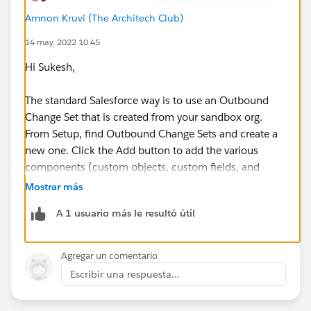
Amnon Kruvi (The Architech Club)
14 may. 2022 10:45
Hi Sukesh,
The standard Salesforce way is to use an Outbound
Change Set that is created from your sandbox org.
From Setup, find Outbound Change Sets and create a
new one. Click the Add button to add the various
components (custom objects, custom fields, and
anything else you may have created) into the change
Mostrar más
set.
A 1 usuario más le resultó útil
When you're done, click the Upload button and select
to send it to your production org. If you can't find it
Agregar un comentario
there, you may need to go into your production org
Escribir una respuesta...
and enable incoming change sets from that particular
sandbox.