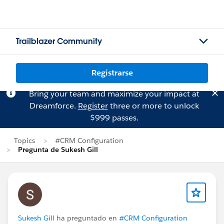
Trailblazer Community
Registrarse
Bring your team and maximize your impact at
Dreamforce.
Register
three or more to unlock
$999 passes.
Topics
#CRM Configuration
Pregunta de Sukesh Gill
Sukesh Gill
ha preguntado en
#CRM Configuration