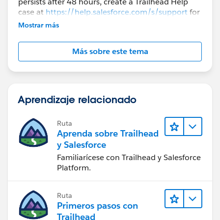
persists after 48 hours, create a Trailhead Help
case at
https://help.salesforce.com/s/support
for
further assistance.
Mostrar más
Más sobre este tema
Aprendizaje relacionado
Ruta
Aprenda sobre Trailhead
y Salesforce
Familiarícese con Trailhead y Salesforce
Platform.
Ruta
Primeros pasos con
Trailhead