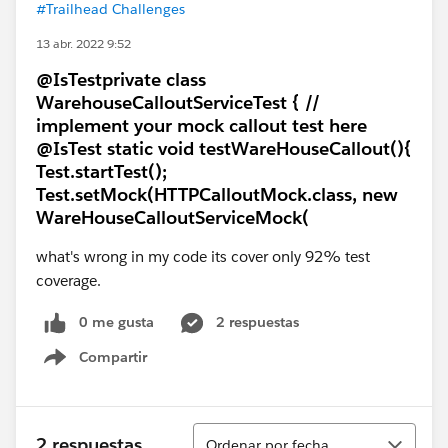
#Trailhead Challenges
13 abr. 2022 9:52
@IsTestprivate class
WarehouseCalloutServiceTest { //
implement your mock callout test here
@IsTest static void testWareHouseCallout(){
Test.startTest();
Test.setMock(HTTPCalloutMock.class, new
WareHouseCalloutServiceMock(
what's wrong in my code its cover only 92% test
coverage.
0 me gusta
2 respuestas
Compartir
Show menu
Ordenar
2 respuestas
Ordenar por fecha