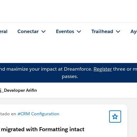
eral
Conectar
Eventos
Trailhead
Ay
and maximize your impact at Dreamforce.
Register
three or m
passes.
_Developer Arifin
ntado en
#CRM Configuration
 migrated with Formatting intact