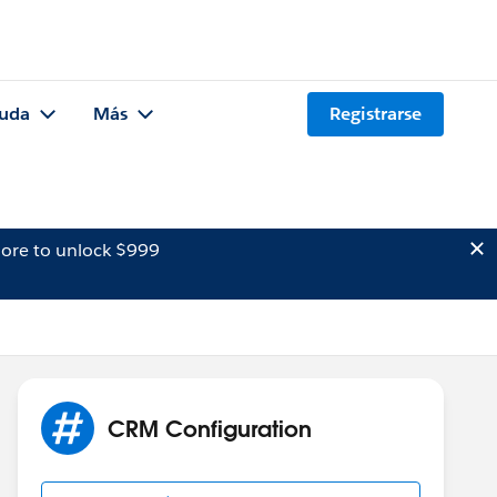
uda
Más
Registrarse
ore to unlock $999
CRM Configuration