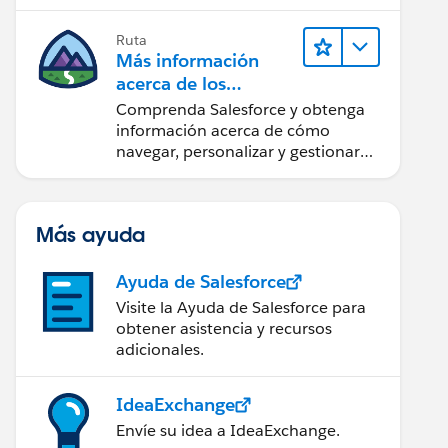
confianza utilizando la tecnología y
los productos más populares de
Ruta
Salesforce.
Más información
acerca de los
fundamentos de
Comprenda Salesforce y obtenga
CRM para Lightning
información acerca de cómo
Experience
navegar, personalizar y gestionar
funciones básicas de CRM.
Más ayuda
Ayuda de Salesforce
Visite la Ayuda de Salesforce para
obtener asistencia y recursos
adicionales.
IdeaExchange
Envíe su idea a IdeaExchange.