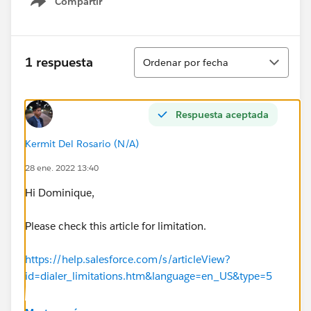
Compartir
Show menu
Ordenar
1 respuesta
Ordenar por fecha
Respuesta aceptada
Kermit Del Rosario (N/A)
28 ene. 2022 13:40
Hi Dominique,
Please check this article for limitation.
https://help.salesforce.com/s/articleView?
id=dialer_limitations.htm&language=en_US&type=5
Regards,