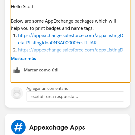
Hello Scott,
Below are some AppExchange packages which will
help you to print badges and name tags.
https://appexchange.salesforce.com/appxListingD
etail?listingId=a0N3A00000EcstTUAR
https://appexchange.salesforce.com/appxListingD
etail?listingId=a0N3000000B3ktQEAR
Mostrar más
https://appexchange.salesforce.com/appxListingD
Marcar como útil
etail?listingId=a0N3A00000FHBS5UAP
Agregar un comentario
P.S. All of them are top-rated and paid ones. Few of
Escribir una respuesta...
them provide discounts for Nonprofit organizations.
Kindly check the overview | features | Prerequisites and
user guide before installing in Sandbox.
First, install in Sandbox, perform testing then move it
to production as the best practices to follow. Hope this
Appexchage Apps
helps.