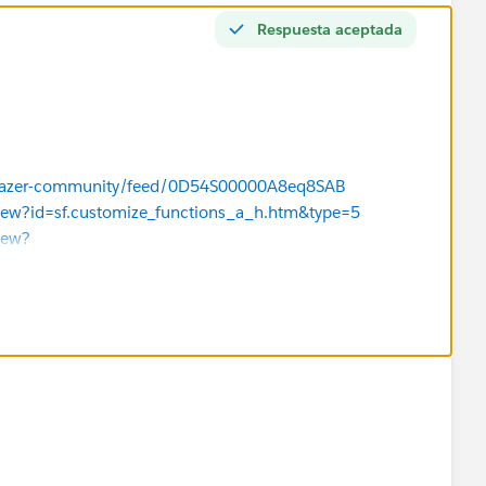
Respuesta aceptada
ailblazer-community/feed/0D54S00000A8eq8SAB
eView?id=sf.customize_functions_a_h.htm&type=5
iew?
ulas_edit.htm&type=5
iew?
ulas.htm&type=5