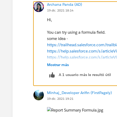
Archana Panda (AD)
19 dic. 2021 18:14
Hi,
You can try using a formula field.
some idea -
https://trailhead.salesforce.com/tr
https://help.salesforce.com/s/articl
https://help.salesforce.com/s/articleV
id=sf.building_custom_summary_form
Mostrar más
https://help.salesforce.com/s/articleV
A 1 usuario más le resultó útil
id=sf.building_custom_summary_form
Minhaj_Developer Arifin (FirstPagely)
19 dic. 2021 19:21