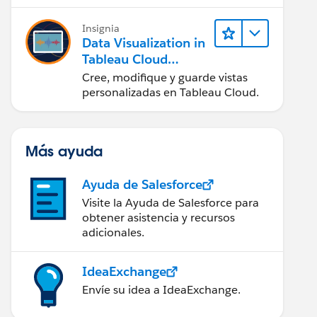
en Tableau Desktop)
Insignia
Data Visualization in
Tableau Cloud
(Visualización de
Cree, modifique y guarde vistas
datos en Tableau
personalizadas en Tableau Cloud.
Cloud)
Más ayuda
Ayuda de Salesforce
Visite la Ayuda de Salesforce para
obtener asistencia y recursos
adicionales.
IdeaExchange
Envíe su idea a IdeaExchange.