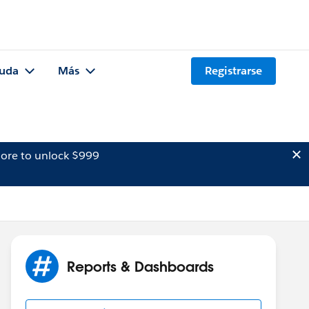
uda
Más
Registrarse
ore to unlock $999
Reports & Dashboards