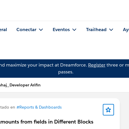
eral
Conectar
Eventos
Trailhead
Ay
and maximize your impact at Dreamforce.
Register
three or m
passes.
haj_Developer Arifin
ntado en
#Reports & Dashboards
mounts from fields in Different Blocks