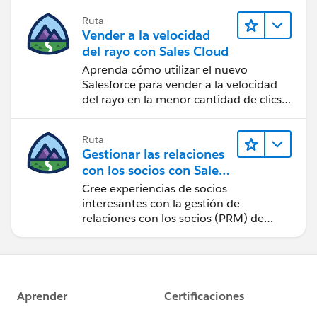
Ruta
Vender a la velocidad
del rayo con Sales Cloud
Aprenda cómo utilizar el nuevo
Salesforce para vender a la velocidad
del rayo en la menor cantidad de clics
posible.
Ruta
Gestionar las relaciones
con los socios con Sales
Cloud PRM
Cree experiencias de socios
interesantes con la gestión de
relaciones con los socios (PRM) de
Sales Cloud.