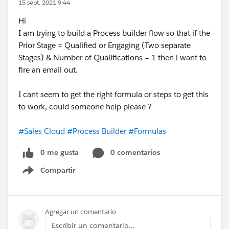
15 sept. 2021 9:44
Hi
I am trying to build a Process builder flow so that if the
Prior Stage = Qualified or Engaging (Two separate
Stages) & Number of Qualifications = 1 then i want to
fire an email out.
I cant seem to get the right formula or steps to get this
to work, could someone help please ?
#Sales Cloud
#Process Builder
#Formulas
0 me gusta
0 comentarios
Compartir
Show menu
Agregar un comentario
Escribir un comentario...