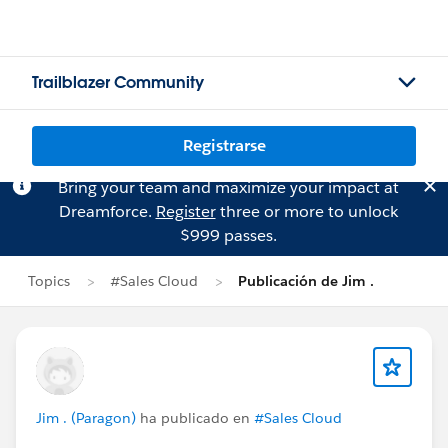
Trailblazer Community
Registrarse
Bring your team and maximize your impact at
Dreamforce.
Register
three or more to unlock
$999 passes.
Topics
#Sales Cloud
Publicación de Jim .
Jim . (Paragon)
ha publicado en
#Sales Cloud