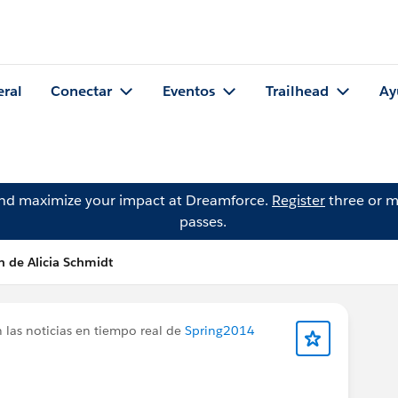
eral
Conectar
Eventos
Trailhead
Ay
and maximize your impact at Dreamforce.
Register
three or m
passes.
n de Alicia Schmidt
las noticias en tiempo real de
Spring2014