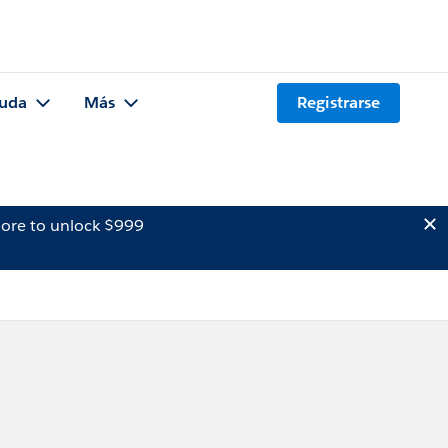
uda
Más
Registrarse
ore to unlock $999