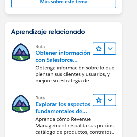
Más sobre este tema
Aprendizaje relacionado
Ruta
Obtener información
con Salesforce
Feedback
Obtenga información sobre lo que
Management
piensan sus clientes y usuarios, y
mejore su estrategia de
comentarios del cliente.
Ruta
Explorar los aspectos
fundamentales de
Agentforce Revenue
Aprenda cómo Revenue
Management
Management respalda sus precios,
catálogo de productos, contratos y