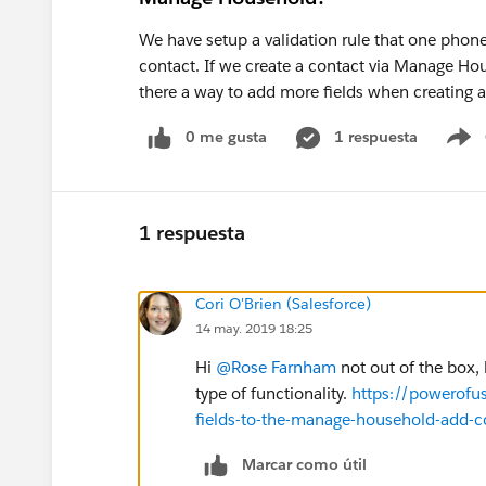
We have setup a validation rule that one phone
contact. If we create a contact via Manage Ho
there a way to add more fields when creatin
0 me gusta
1 respuesta
S
1 respuesta
Cori O'Brien (Salesforce)
14 may. 2019 18:25
Hi
@Rose Farnham
​ not out of the box
type of functionality.
https://powerof
fields-to-the-manage-household-add-c
Marcar como útil