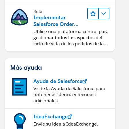
pedidos.
Ruta
Implementar
Salesforce Order
Management con
Utilice una plataforma central para
una tienda de B2B,
gestionar todos los aspectos del
B2C o B2B2C
ciclo de vida de los pedidos de la
tienda.
Commerce
Más ayuda
Ayuda de Salesforce
Visite la Ayuda de Salesforce para
obtener asistencia y recursos
adicionales.
IdeaExchange
Envíe su idea a IdeaExchange.