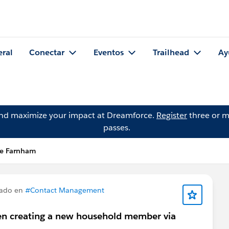
eral
Conectar
Eventos
Trailhead
Ay
and maximize your impact at Dreamforce.
Register
three or m
passes.
se Farnham
tado en
#Contact Management
hen creating a new household member via