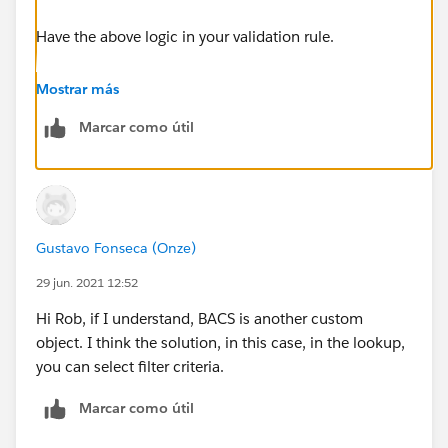
Have the above logic in your validation rule.
Mark this as best if it helps
Mostrar más
Marcar como útil
Gustavo Fonseca (Onze)
29 jun. 2021 12:52
Hi Rob, if I understand, BACS is another custom
object. I think the solution, in this case, in the lookup,
you can select filter criteria.
Marcar como útil