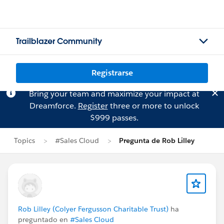
Trailblazer Community
Registrarse
Bring your team and maximize your impact at
Dreamforce.
Register
three or more to unlock
$999 passes.
Topics
#Sales Cloud
Pregunta de Rob Lilley
Rob Lilley (Colyer Fergusson Charitable Trust)
ha
preguntado en
#Sales Cloud