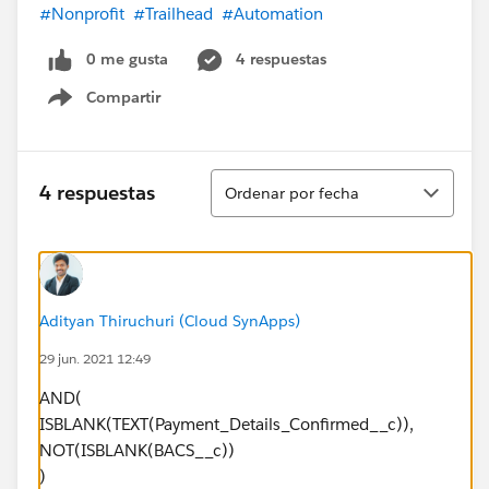
#Nonprofit
#Trailhead
#Automation
0 me gusta
4 respuestas
Compartir
Show menu
Ordenar
4 respuestas
Ordenar por fecha
Adityan Thiruchuri (Cloud SynApps)
29 jun. 2021 12:49
AND(
ISBLANK(TEXT(Payment_Details_Confirmed__c)),
NOT(ISBLANK(BACS__c))
)