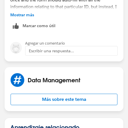
information relating to that particular ID, but instead, I
have to use two IDs for two objects (Business group
Mostrar más
and Business Cycle) - These are custom objects
Marcar como útil
Agregar un comentario
Escribir una respuesta...
Data Management
Más sobre este tema
Aprendizaje relacionado