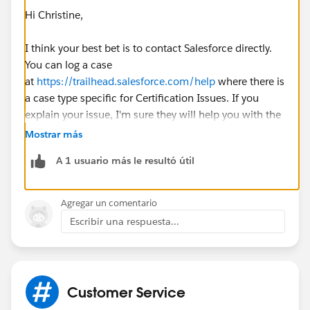
Hi Christine,
I think your best bet is to contact Salesforce directly.
You can log a case
at
https://trailhead.salesforce.com/help
where there is
a case type specific for Certification Issues. If you
explain your issue, I'm sure they will help you with the
rescheduling process.
Mostrar más
A 1 usuario más le resultó útil
Thanks!
Mikey
Agregar un comentario
Escribir una respuesta...
Customer Service