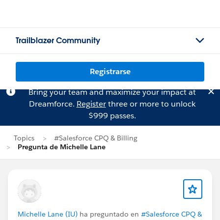
Trailblazer Community
Registrarse
Bring your team and maximize your impact at
Dreamforce.
Register
three or more to unlock
$999 passes.
Topics
#Salesforce CPQ & Billing
Pregunta de Michelle Lane
Michelle Lane (IU)
ha preguntado en
#Salesforce CPQ &