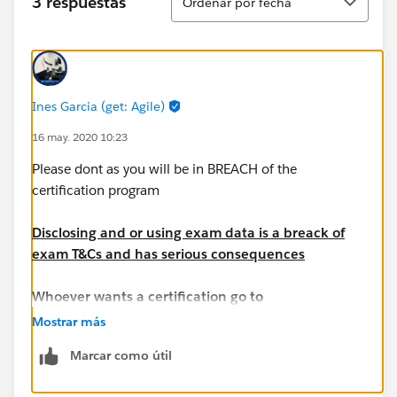
3 respuestas
Ordenar por fecha
Ines Garcia (get: Agile)
16 may. 2020 10:23
Please dont as you will be in BREACH of the
certification program
Disclosing and or using exam data is a breack of
exam T&Cs and has serious consequences
Whoever wants a certification go to
trailhead.salesforce.com
, is FREE and the OFFICIAL
Mostrar más
way to learn salesforce.
Marcar como útil
This ecosystem has great predictions for employment,