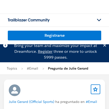
Trailblazer Community
Registrarse
Bring your team and maximize your impact at
Dreamforce.
Register
three or more to unlock
$999 passes.
Topics
#Email
Pregunta de Julie Gerard
Julie Gerard (Official Sports)
ha preguntado en
#Email