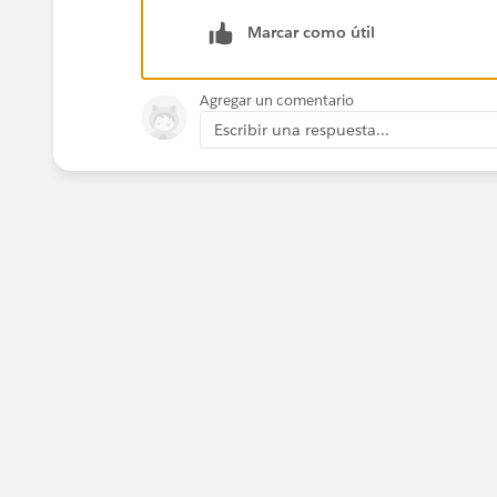
Hope this helps.
Marcar como útil
Regards,
Agregar un comentario
Jayson
Escribir una respuesta...