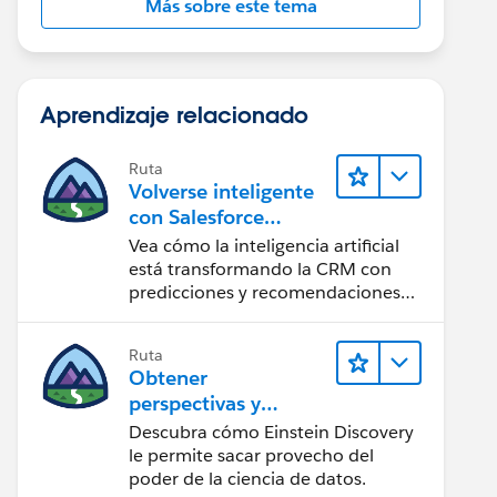
Más sobre este tema
Aprendizaje relacionado
Ruta
Volverse inteligente
con Salesforce
Einstein
Vea cómo la inteligencia artificial
está transformando la CRM con
predicciones y recomendaciones
inteligentes, y automatización
puntual.
Ruta
Obtener
perspectivas y
mejorar resultados
Descubra cómo Einstein Discovery
con Einstein
le permite sacar provecho del
Discovery
poder de la ciencia de datos.