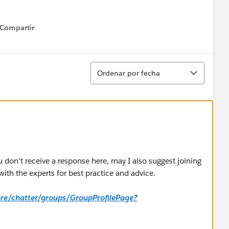
Compartir
how menu
Ordenar
Ordenar por fecha
u don't receive a response here, may I also suggest joining
ith the experts for best practice and advice.
core/chatter/groups/GroupProfilePage?