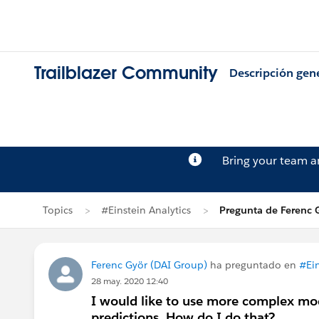
Trailblazer Community
Descripción gen
Bring your team 
Topics
#Einstein Analytics
Pregunta de Ferenc 
Ferenc Györ (DAI Group)
ha preguntado en
#Ein
28 may. 2020 12:40
I would like to use more complex mod
predictions. How do I do that?