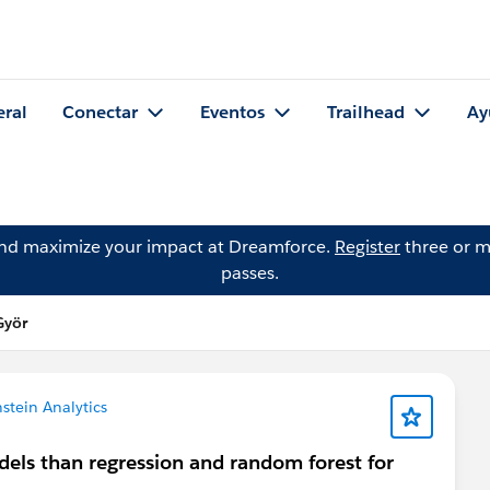
eral
Conectar
Eventos
Trailhead
Ay
and maximize your impact at Dreamforce.
Register
three or m
passes.
Györ
stein Analytics
els than regression and random forest for