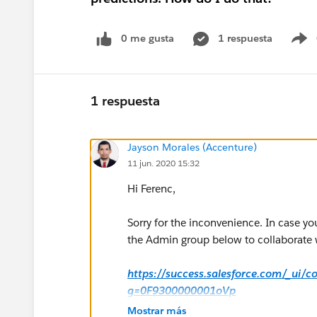
0 me gusta
1 respuesta
S
1 respuesta
Jayson Morales (Accenture)
11 jun. 2020 15:32
Hi Ferenc,
Sorry for the inconvenience. In case yo
the Admin group below to collaborate w
https://success.salesforce.com/_ui/
g=0F9300000001oVp
Mostrar más