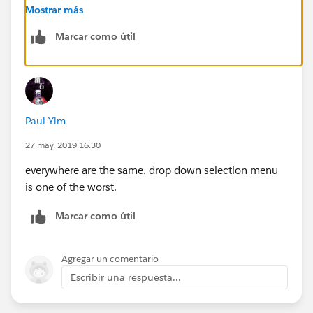
Did you check debug logs?
Mostrar más
Marcar como útil
Paul Yim
27 may. 2019 16:30
everywhere are the same. drop down selection menu
is one of the worst.
Marcar como útil
Agregar un comentario
Escribir una respuesta...