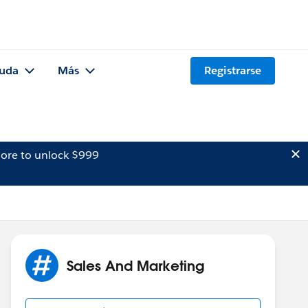
uda
Más
Registrarse
ore to unlock $999
Sales And Marketing