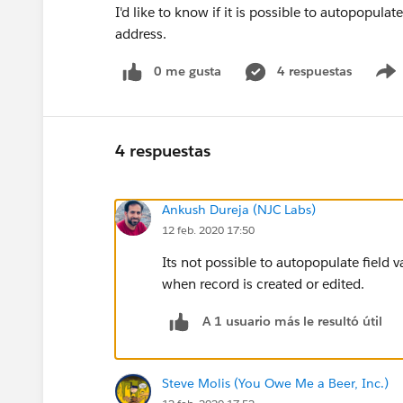
I'd like to know if it is possible to autopopulat
address.
0 me gusta
4 respuestas
4 respuestas
Ankush Dureja (NJC Labs)
12 feb. 2020 17:50
Its not possible to autopopulate field 
when record is created or edited.
A 1 usuario más le resultó útil
Steve Molis (You Owe Me a Beer, Inc.)