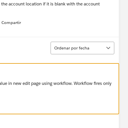
e the account location if it is blank with the account
Compartir
Show menu
Ordenar
Ordenar por fecha
value in new edit page using workflow. Workflow fires only