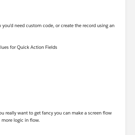
 you'd need custom code, or create the record using an
ues for Quick Action Fields
ew?id=predefined_field_values.htm&type=5
iew?id=predefined_field_values.htm&type=5
)
 you really want to get fancy you can make a screen flow
 more logic in flow.