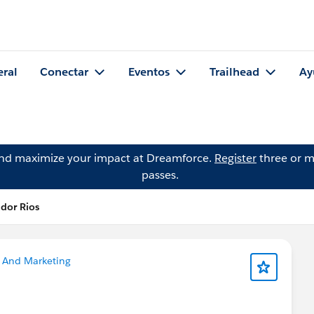
eral
Conectar
Eventos
Trailhead
Ay
and maximize your impact at Dreamforce.
Register
three or m
passes.
dor Rios
 And Marketing