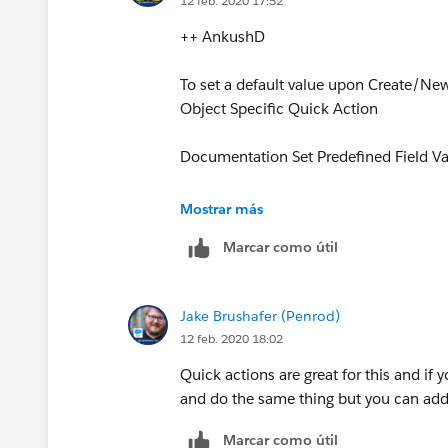
12 feb. 2020 17:52
++ AnkushD
To set a default value upon Create/New
Object Specific Quick Action
Documentation Set Predefined Field Val
https://help.salesforce.com/articleVi
Mostrar más
(
https://help.salesforce.com/articleV
Marcar como útil
Jake Brushafer (Penrod)
12 feb. 2020 18:02
Quick actions are great for this and if
and do the same thing but you can add
Marcar como útil