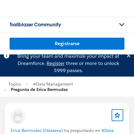
Trailblazer Community
Registrarse
Bring your team and maximize your impact at
Dreamforce.
Register
three or more to unlock
$999 passes.
Topics
#Data Management
Pregunta de Erica Bermudez
Erica Bermudez (Odaseva)
ha preguntado en
#Data