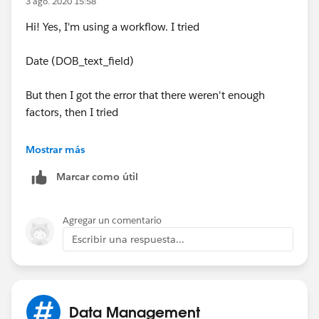
3 ago. 2020 15:58
Hi! Yes, I'm using a workflow. I tried
Date (DOB_text_field)
But then I got the error that there weren't enough
factors, then I tried
Date (DOB_text_field, DOB_text_field, DOB_text_field)
Mostrar más
Marcar como útil
and got an error that it needed numbers not text
Agregar un comentario
Escribir una respuesta...
Data Management