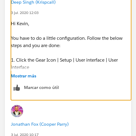
Deep Singh (Krispcall)
3 jul. 2020 12:03
Hi Kevin,
You have to do a little configuration. Follow the below
steps and you are done:
1. Click the Gear Icon | Setup | User interface | User
interface
Mostrar más
2. In the 'Name Settings' section, deselect Enable
Marcar como útil
Middle Names for 'Person Names' and Enable Name
Suffixes for 'Person Names.'
3. Click Save
Jonathan Fox (Cooper Parry)
Let me know if you have any other questions on this
case.
3 jul. 2020 10:17