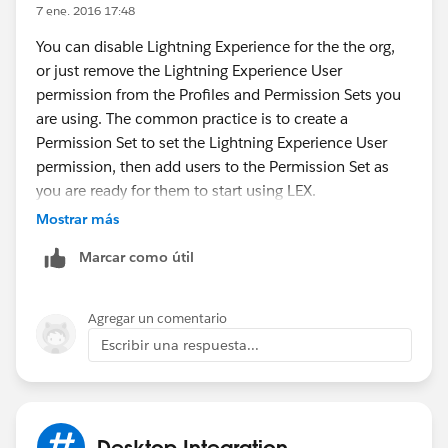
7 ene. 2016 17:48
You can disable Lightning Experience for the the org,
or just remove the Lightning Experience User
So if that is
Unchecked
you can be sure that it is not
permission from the Profiles and Permission Sets you
made available.
are using. The common practice is to create a
Permission Set to set the Lightning Experience User
permission, then add users to the Permission Set as
you are ready for them to start using LEX.
Mostrar más
Marcar como útil
Agregar un comentario
Escribir una respuesta...
Desktop Integration