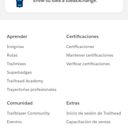
Envíe su idea a IdeaExchange.