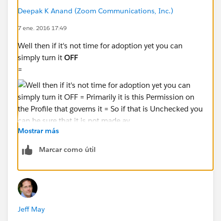
Deepak K Anand (‎‎‎‎‎‎Zoom Communications, Inc.)
7 ene. 2016 17:49
Well then if it's not time for adoption yet you can
simply turn it
OFF
=
Mostrar más
Marcar como útil
Primarily it is this
Permission
on the Profile that
governs it =
Jeff May