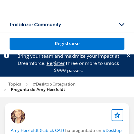
Trailblazer Community
Registrarse
Bring your team and maximize your impact at
Dreamforce.
Register
three or more to unlock
$999 passes.
Topics
#Desktop Integration
Pregunta de Amy Herzfeldt
Amy Herzfeldt (Fabick CAT)
ha preguntado en
#Desktop