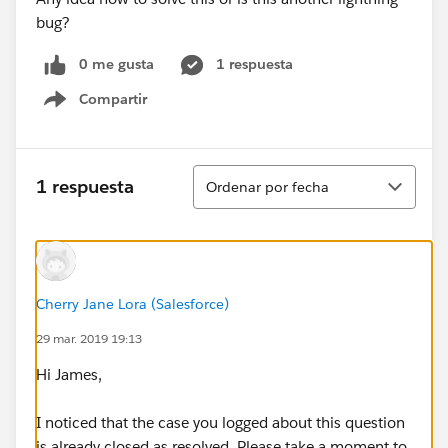
bug?
0 me gusta
1 respuesta
Compartir
Show menu
Ordenar
1 respuesta
Ordenar por fecha
Cherry Jane Lora (Salesforce)
29 mar. 2019 19:13
Hi James,
I noticed that the case you logged about this question
is already closed as resolved. Please take a moment to