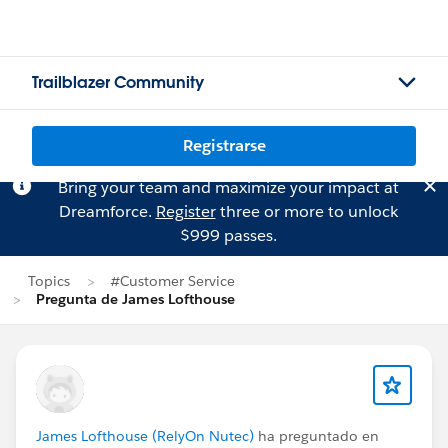
Trailblazer Community
Registrarse
Bring your team and maximize your impact at
Dreamforce.
Register
three or more to unlock
$999 passes.
Topics
#Customer Service
Pregunta de James Lofthouse
James Lofthouse (RelyOn Nutec)
ha preguntado en