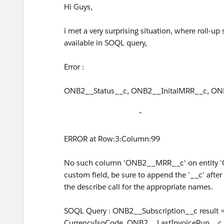
Hi Guys,
i met a very surprising situation, where roll-u
available in SOQL query,
Error :
ONB2__Status__c, ONB2__InitalMRR__c, 
^
ERROR at Row:3:Column:99
No such column 'ONB2__MRR__c' on entity 'ON
custom field, be sure to append the '__c' afte
the describe call for the appropriate names.
SOQL Query : ONB2__Subscription__c result 
CurrencyIsoCode, ONB2__LastInvoiceRun__c,