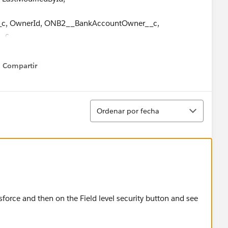
d, ONB2__BankAccountOwner__c,
_c,
tus__c, ONB2__InitalMRR__c,
Compartir
Show menu
2__Subscription__c
Ordenar
Ordenar por fecha
e.
sforce and then on the Field level security button and see