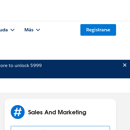
uda
Más
Registrarse
ore to unlock $999
Sales And Marketing