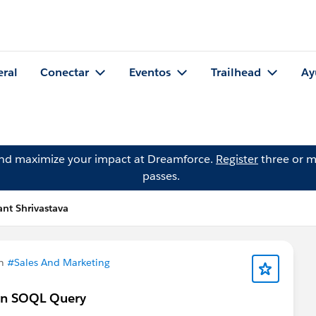
eral
Conectar
Eventos
Trailhead
Ay
and maximize your impact at Dreamforce.
Register
three or m
passes.
nt Shrivastava
en
#Sales And Marketing
 in SOQL Query