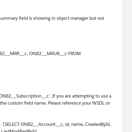
p summary field is showing in object manager but not
ONB2__MRR__c, ONB2__MRUR__c FROM
B2__Subscription__c'. If you are attempting to use a
r the custom field name. Please reference your WSDL or
= [SELECT ONB2__Account__c, id, name, CreatedById,
 LastModifiedById,