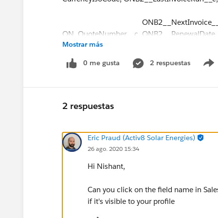
ONB2__NextInvoice__c, OwnerI
ON_QuoteNumber__c, ONB2__RenewalDate_
Mostrar más
ONB2__StartDate__c, ONB2__Sta
0 me gusta
2 respuestas
ONB2__MRR__c, ONB2__MRUR__c FROM ONB
WHERE Id = :SubscriptionId];
2 respuestas
Eric Praud (Activ8 Solar Energies)
I shall be grateful to you for your kind assitanc
26 ago. 2020 15:34
Hi Nishant,
Thanks and regards
Can you click on the field name in Sale
if it's visible to your profile