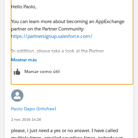
Hello Paolo,
You can learn more about becoming an AppExchange
partner on the Partner Community:
https://partnersignup.salesforce.com/
In addition, please take a look at the Partner
Community for App Vendors for more information: ​
Mostrar más
https://partners.salesforce.com/s/education/appvend
Marcar como útil
ors/overview
Hope this helps!
Paolo Dapo (Infofree)
2 nov. 2016 14:28
please, i just need a yes or no answer. I have called
multiple times, emailed countless times, nobody can