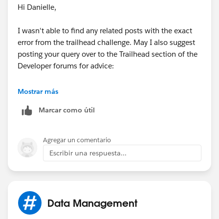
Hi Danielle,
I wasn't able to find any related posts with the exact
error from the trailhead challenge. May I also suggest
posting your query over to the Trailhead section of the
Developer forums for advice:
https://developer.salesforce.com/forums?
Mostrar más
communityId=09aF00000004HMGIA2#!/feedtype=RE
Marcar como útil
CENT&dc=Trailhead&criteria=ALLQUESTIONS
Thanks!
Agregar un comentario
Escribir una respuesta...
Data Management