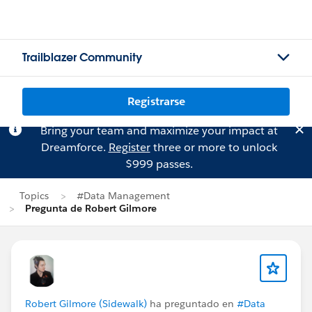
Trailblazer Community
Registrarse
Bring your team and maximize your impact at
Dreamforce.
Register
three or more to unlock
$999 passes.
Topics
#Data Management
Pregunta de Robert Gilmore
Robert Gilmore (Sidewalk)
ha preguntado en
#Data