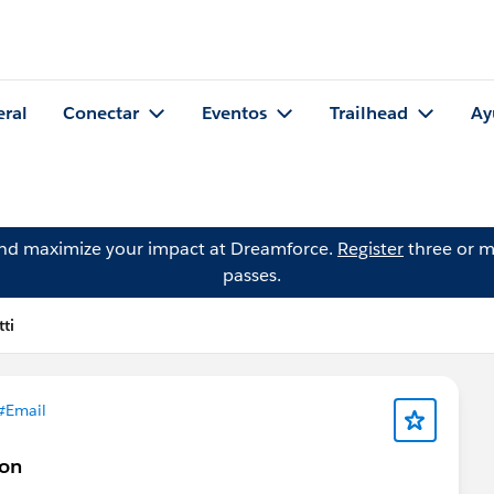
eral
Conectar
Eventos
Trailhead
Ay
and maximize your impact at Dreamforce.
Register
three or m
passes.
ti
#Email
ton