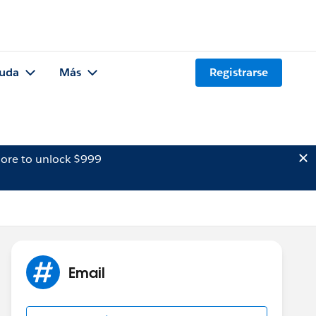
uda
Más
Registrarse
ore to unlock $999
Email