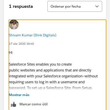
Ordenar
1 respuesta
Ordenar por fecha
Shivam Kumar (Ilink Digitals)
17 abr. 2020 18:40
Hi
Salesforce Sites enables you to create
public websites and applications that are directly
integrated with your Salesforce organization—without
requiring users to log in with a username and
password. To set up a Salesforce Site: From Setup,
enter Sites in the Quick Find box, then select Sites.
Mostrar más
Marcar como útil