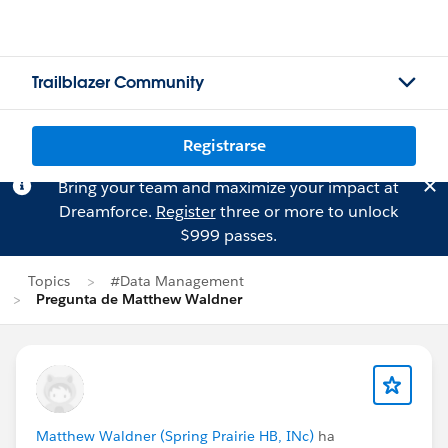
Trailblazer Community
Registrarse
Bring your team and maximize your impact at
Dreamforce.
Register
three or more to unlock
$999 passes.
Topics
#Data Management
Pregunta de Matthew Waldner
Matthew Waldner (Spring Prairie HB, INc)
ha