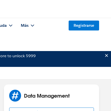
uda
Más
Registrarse
ore to unlock $999
Data Management