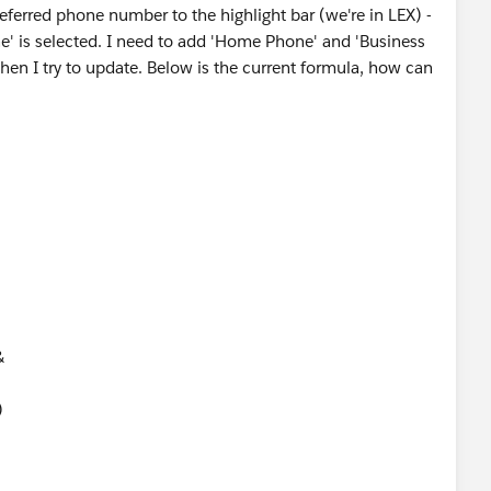
referred phone number to the highlight bar (we're in LEX) -
ne' is selected. I need to add 'Home Phone' and 'Business
 when I try to update. Below is the current formula, how can
&
)