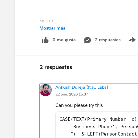
,
NULL)
Mostrar más
0 me gusta
2 respuestas
2 respuestas
Ankush Dureja (NJC Labs)
22 ene. 2020 15:37
Can you please try this
CASE(TEXT(Primary_Number__c)
    'Business Phone', Person
    "(" & LEFT(PersonContact