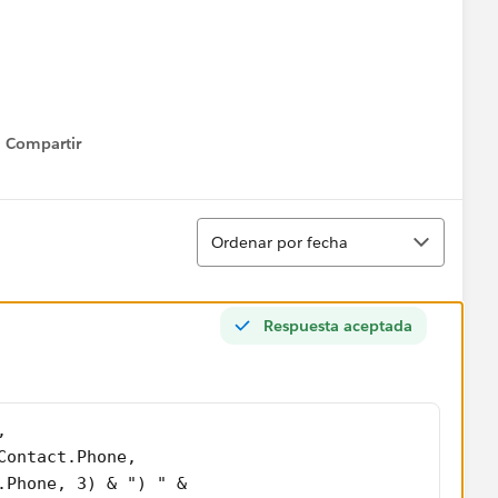
Compartir
Show menu
Ordenar
Ordenar por fecha
Respuesta aceptada
,
Contact.Phone,
.Phone, 3) & ") " &