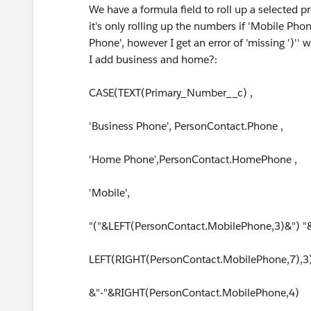
We have a formula field to roll up a selected p
it's only rolling up the numbers if 'Mobile Pho
Phone', however I get an error of 'missing ')''
I add business and home?:
CASE(TEXT(Primary_Number__c) ,
'Business Phone', PersonContact.Phone ,
'Home Phone',PersonContact.HomePhone ,
'Mobile',
"("&LEFT(PersonContact.MobilePhone,3)&") "
LEFT(RIGHT(PersonContact.MobilePhone,7),3
&"-"&RIGHT(PersonContact.MobilePhone,4)