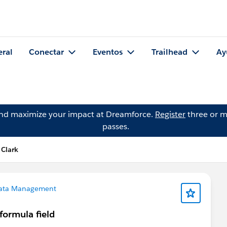
eral
Conectar
Eventos
Trailhead
Ay
and maximize your impact at Dreamforce.
Register
three or m
passes.
 Clark
ata Management
formula field