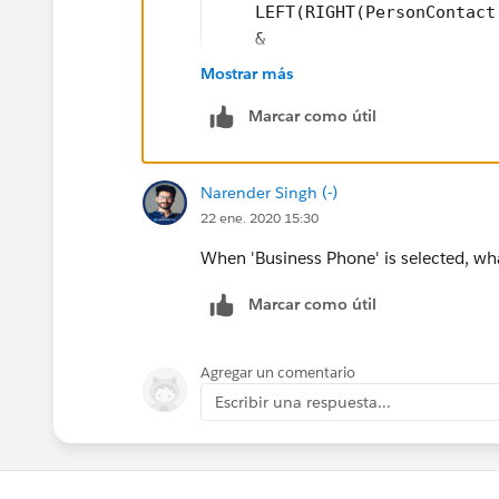
    LEFT(RIGHT(PersonContact
    &
    "-" & RIGHT(PersonContac
Mostrar más
    'Home Phone',
Marcar como útil
    "(" & LEFT(PersonContact
    LEFT(RIGHT(PersonContact
    &
Narender Singh (-)
    "-" & RIGHT(PersonContac
22 ene. 2020 15:30
    'Mobile',
    "(" & LEFT(PersonContact
When 'Business Phone' is selected, wh
    LEFT(RIGHT(PersonContact
Marcar como útil
    &
    "-" & RIGHT(PersonContac
    NULL
Agregar un comentario
)
Escribir una respuesta...