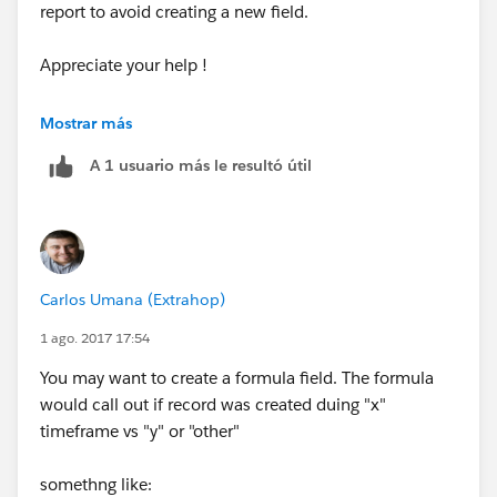
report to avoid creating a new field.
Appreciate your help !
Tarun
Mostrar más
A 1 usuario más le resultó útil
Carlos Umana (Extrahop)
1 ago. 2017 17:54
You may want to create a formula field. The formula
would call out if record was created duing "x"
timeframe vs "y" or "other"
somethng like: