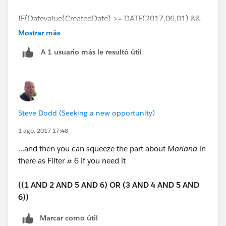
IF(Datevalue(CreatedDate) >= DATE(2017,06,01) &&
Datevalue(CreatedDate) <= DATE(2016,07,31),
Mostrar más
"2016",
A 1 usuario más le resultó útil
IF(Datevalue(CreatedDate) >= Date(2017,06,01) &&
Datevalue(CreatedDate) <= DATE(2017,07,31),
"2017",
Steve Dodd (Seeking a new opportunity)
"other"))
1 ago. 2017 17:48
...and then you can squeeze the part about
Mariana
in
there as Filter # 6 if you need it
((1 AND 2 AND 5 AND 6) OR (3 AND 4 AND 5 AND
6))
Marcar como útil