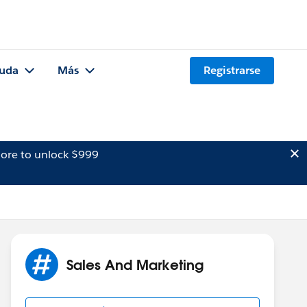
uda
Más
Registrarse
ore to unlock $999
Sales And Marketing