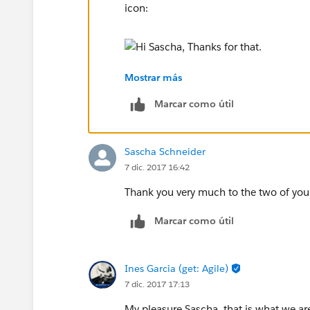
icon:
Mostrar más
As well to the sort by for the contacts
Marcar como útil
Sascha Schneider
Hope this helps,
7 dic. 2017 16:42
Thank you very much to the two of you
Ines
Marcar como útil
Ines Garcia (get: Agile)
7 dic. 2017 17:13
My pleasure Sascha, that is what we are