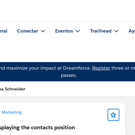
eral
Conectar
Eventos
Trailhead
Ay
and maximize your impact at Dreamforce.
Register
three or m
passes.
ha Schneider
 Marketing
splaying the contacts position