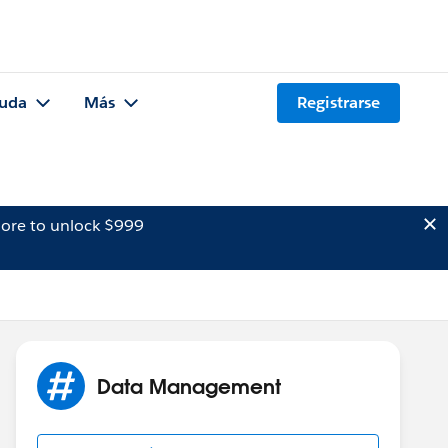
uda
Más
Registrarse
ore to unlock $999
Data Management