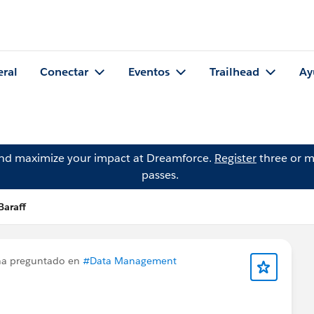
eral
Conectar
Eventos
Trailhead
Ay
and maximize your impact at Dreamforce.
Register
three or m
passes.
Baraff
a preguntado en
#Data Management