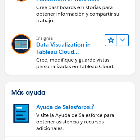
Desktop (Presentación
Cree dashboards e historias para
de datos y publicación
obtener información y compartir su
en Tableau Desktop)
trabajo.
Insignia
Data Visualization in
Tableau Cloud
(Visualización de datos
Cree, modifique y guarde vistas
en Tableau Cloud)
personalizadas en Tableau Cloud.
Más ayuda
Ayuda de Salesforce
Visite la Ayuda de Salesforce para
obtener asistencia y recursos
adicionales.