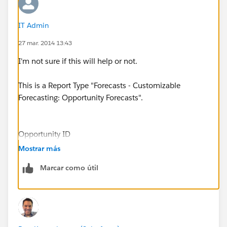
IT Admin
27 mar. 2014 13:43
I'm not sure if this will help or not.
This is a Report Type "Forecasts - Customizable
Forecasting: Opportunity Forecasts".
Opportunity ID
Quantity Actual
Mostrar más
Amount Actual
Marcar como útil
Forecast Date
006C000000mTLil
1500
11100
12/31/14