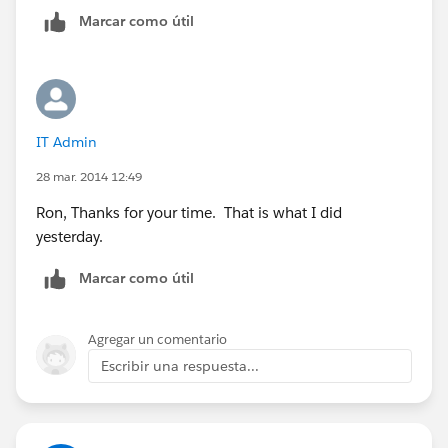
12/15/14
Marcar como útil
006C000000nppNU
1000
8500
06/15/15
006C000000nppNU
IT Admin
1000
28 mar. 2014 12:49
8500
06/15/15
Ron, Thanks for your time. That is what I did
006C000000nppNU
yesterday.
1000
Marcar como útil
8500
06/15/15
006C000000mTLje
Agregar un comentario
300
Escribir una respuesta...
37500
06/10/15
006C000000mTLje