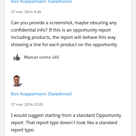
Ron Koppelmann (Salesforce)
006C000000mTLil
1500
27 mar. 2014 9:28
11100
Can you provide a screenshot, maybe obsuring any
12/31/14
confidential info? If this is an opportunity report
006C000000mTLil
including products, the report will behave this way
1500
showing a line for each product on the opportunity.
11100
12/31/14
Marcar como útil
006C000000nppNF
1000
8500
12/15/14
006C000000nppNF
Ron Koppelmann (Salesforce)
1000
27 mar. 2014 22:05
8500
12/15/14
I would suggest starting from a standard Opportunity
006C000000nppNF
report. That report type doesn't look like a standard
1000
report type.
8500